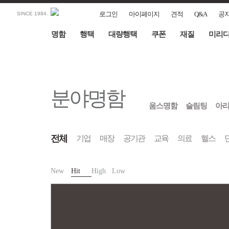
로그인
마이페이지
견적
Q&A
공
SINCE 1984.
명함
행택
대량행택
쿠폰
재질
미리
분야명함
움스명함
슬림팅
아
전체
기업
매장
공기관
교육
의료
헬스
New
Hit
High
Low