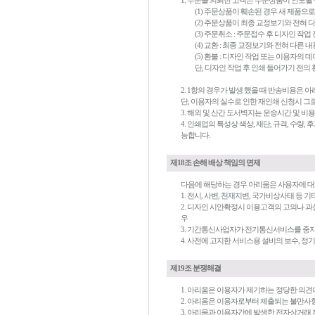
1. 주문을 의뢰한 고객은 주문상품이 인도될 
(1) 주문상품이 훼손된 경우 새 제품으로
(2) 주문상품이 최종 교정보기와 전혀 
(3) 주문취소 : 주문접수 후 디자인 작
(4) 교환 : 최종 교정보기와 전혀 다른 
(5) 환불 : 디자인 작업 또는 이용자의
단, 디자인 작업 후 인쇄 들어가기 전의
2. 1항의 경우가 발생 했을 때 반송비용은 
단, 이용자의 실수로 인한 재인쇄 신청시 그
3. 해외 및 산간 도서벽지는 운송시간 및 비
4. 인쇄업의 특성상 색상, 재단, 규격, 수량
능합니다.
제18조 손해 배상 책임의 면제
다음에 해당하는 경우 아리움은 사용자에 대
1. 전시, 사변, 천재지변, 국가비상사태 등
2. 디자인 시안확정시 이용고객의 고의나 과
우
3. 기간통신사업자가 전기통신서비스를 중
4. 사전에 고지한 서비스용 설비의 보수, 정
제19조 분쟁해결
1. 아리움은 이용자가 제기하는 정당한 의
2. 아리움은 이용자로부터 제출되는 불만사항
3. 아리움과 이용자간에 발생한 전자상거래 분쟁