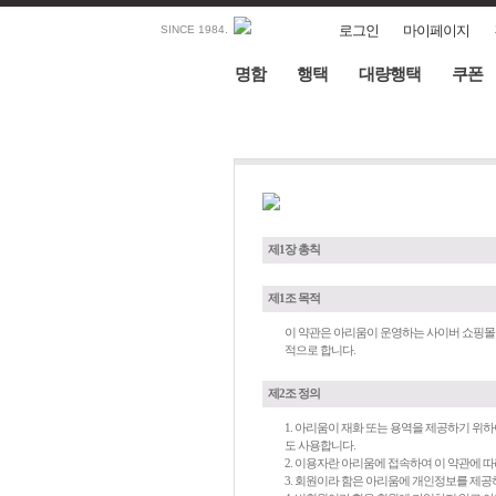
로그인
마이페이지
SINCE 1984.
명함
행택
대량행택
쿠폰
제1장 총칙
제1조 목적
이 약관은 아리움이 운영하는 사이버 쇼핑몰인
적으로 합니다.
제2조 정의
1. 아리움이 재화 또는 용역을 제공하기 
도 사용합니다.
2. 이용자란 아리움에 접속하여 이 약관에 
3. 회원이라 함은 아리움에 개인정보를 제