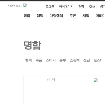
로그인
마이페이지
견적
Q&A
공
SINCE 1984.
명함
행택
대량행택
쿠폰
재질
미리
명함
행택
쿠폰
스티커
봉투
쇼핑백
전단
포스터
선 택