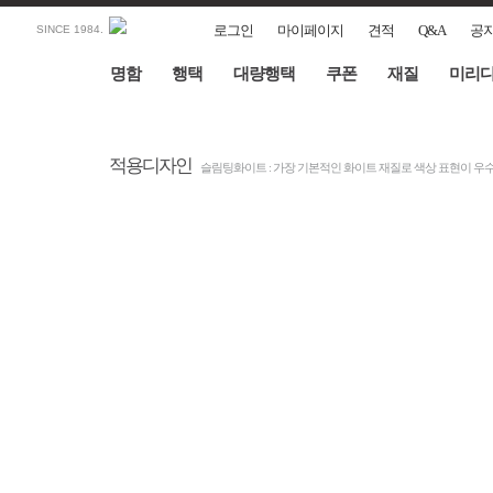
로그인
마이페이지
견적
Q&A
공
SINCE 1984.
명함
행택
대량행택
쿠폰
재질
미리
적용디자인
슬림팅화이트 : 가장 기본적인 화이트 재질로 색상 표현이 우수